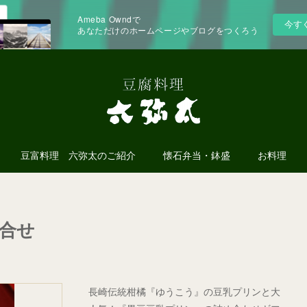
Ameba Owndで
今す
あなただけのホームページやブログをつくろう
豆富料理 六弥太のご紹介
懐石弁当・鉢盛
お料理
合せ
長崎伝統柑橘『ゆうこう』の豆乳プリンと大