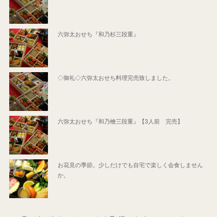
六弥太おせち『和乃杉三段重』
◇御礼◇六弥太おせち料理完売致しました。
六弥太おせち『和乃檜三段重』【3人前 完売】
お花見の季節。少しだけでも自宅で楽しく会食しません
か。