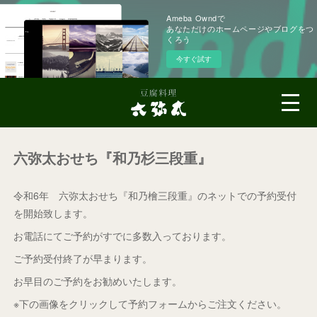
Ameba Owndで
あなただけのホームページやブログをつ
くろう
今すぐ試す
六弥太おせち『和乃杉三段重』
令和6年 六弥太おせち『和乃檜三段重』のネットでの予約受付
を開始致します。
お電話にてご予約がすでに多数入っております。
ご予約受付終了が早まります。
お早目のご予約をお勧めいたします。
※下の画像をクリックして予約フォームからご注文ください。