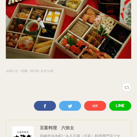
お知らせ・店舗・花
(
16
)
おせち
(
8
)
豆富料理 六弥太
長崎市油木町にある豆腐（豆富）料理専門店です。