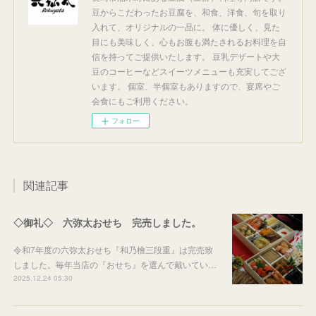
豆からこだわったお豆腐を、和食、洋食、旬を取り
入れて、オリジナルの一品に。 体に優しく、見た
目にも美味しく、心もお腹も満たされるお料理を自
信を持ってご提供いたします。 豆乳デザートや大
豆のコーヒーなどスイーツメニューも充実してござ
います。 個室、半個室もありますので、宴席やご
会食にもご利用ください。
フォロー
関連記事
◇御礼◇ 六弥太おせち 完売しました。
令和7年度の六弥太おせち『和乃檜三段重』は完売致
しました。毎年当店の『おせち』を選んで戴いてい…
2025.12.24 05:30