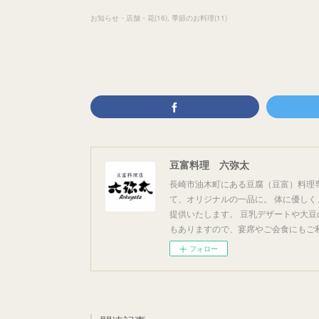
お知らせ・店舗・花
(
16
)
季節のお料理
(
11
)
豆富料理 六弥太
長崎市油木町にある豆腐（豆富）料理
て、オリジナルの一品に。 体に優し
提供いたします。 豆乳デザートや大豆
もありますので、宴席やご会食にもご
フォロー