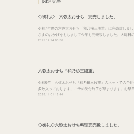
関連記事
◇御礼◇ 六弥太おせち 完売しました。
令和7年度の六弥太おせち『和乃檜三段重』は完売致しま
さまのおかげをもちまして今年も完売致しました。大晦日
2025.12.24 05:30
六弥太おせち『和乃杉三段重』
令和6年 六弥太おせち『和乃檜三段重』のネットでの予
多数入っております。ご予約受付終了が早まります。お早
2025.11.01 12:44
◇御礼◇六弥太おせち料理完売致しました。