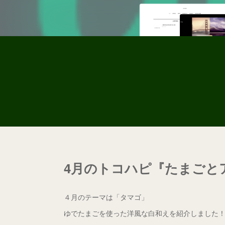
4月のトコハピ『たまごと
４月のテーマは「タマゴ」
ゆでたまごを使った洋風な白和えを紹介しました