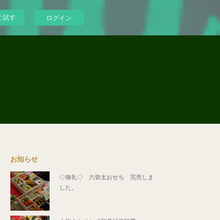
ぐ試す
ログイン
お知らせ
◇御礼◇ 六弥太おせち 完売しま
した。