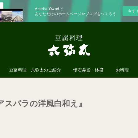
Ameba Owndで
今す
あなただけのホームページやブログをつくろう
豆富料理 六弥太のご紹介
懐石弁当・鉢盛
お料理
アスパラの洋風白和え』
！