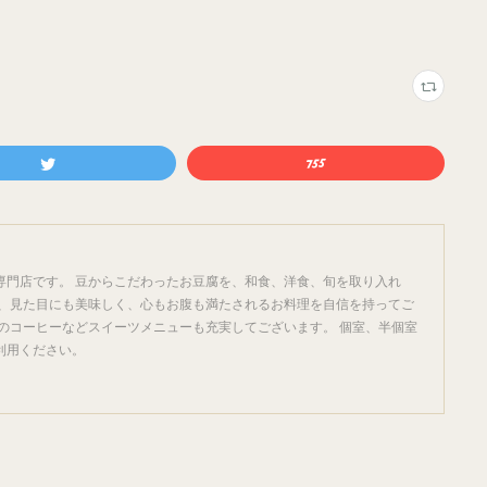
専門店です。 豆からこだわったお豆腐を、和食、洋食、旬を取り入れ
く、見た目にも美味しく、心もお腹も満たされるお料理を自信を持ってご
のコーヒーなどスイーツメニューも充実してございます。 個室、半個室
利用ください。