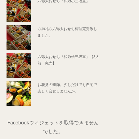
六弥太おせち『和乃杉三段重』
◇御礼◇六弥太おせち料理完売致し
ました。
六弥太おせち『和乃檜三段重』【3人
前 完売】
お花見の季節。少しだけでも自宅で
楽しく会食しませんか。
Facebookウィジェットを取得できません
でした。